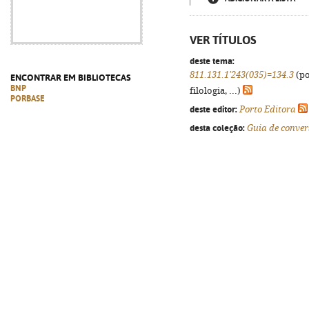
VER TÍTULOS
deste tema:
811.131.1'243(035)=134.3
(po
ENCONTRAR EM BIBLIOTECAS
BNP
filologia, ...)
PORBASE
deste editor:
Porto Editora
desta coleção:
Guia de conve