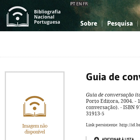
PT
EN
FR
Sobre
Pesquisa
Sobre a Bibliografia Nacional
Simples
Conhecimento, Informação...
Conhecimento, Informação...
Combinada
A
Ciências sociais...
Ciências sociais...
Arte, desporto...
Arte, desporto...
Guia de con
Guia de conversação it
Porto Editora, 2004. - 18
conversação). - ISBN 9
31913-5
Link persistente: http://id
ADICIONAR À LISTA