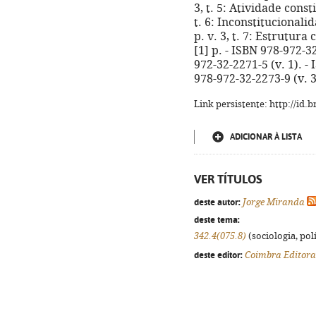
3, t. 5: Atividade consti
t. 6: Inconstitucionali
p. v. 3, t. 7: Estrutura
[1] p. - ISBN 978-972-3
972-32-2271-5 (v. 1). -
978-972-32-2273-9 (v. 3
Link persistente: http://id
ADICIONAR À LISTA
VER TÍTULOS
deste autor:
Jorge Miranda
deste tema:
342.4(075.8)
(sociologia, polí
deste editor:
Coimbra Editora