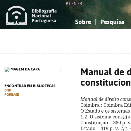
PT
EN
FR
Sobre
Pesquisa
Sobre a Bibliografia Nacional
Simples
Conhecimento, Informação...
Conhecimento, Informação...
Combinada
A
Ciências sociais...
Ciências sociais...
Arte, desporto...
Arte, desporto...
Manual de d
constitucion
ENCONTRAR EM BIBLIOTECAS
BNP
PORBASE
Manual de direito cons
Coimbra : Coimbra Editor
O Estado e os sistemas c
1.2: O sistema constituc
Constituição. - 380 p. v
Estado. - 419 p. v. 2, t