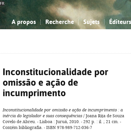
FR
A propos
Recherche
Sujets
Éditeur
a Bibliographie Nationale
imple
onnaissance, Information...
onnaissance, Information...
Avancée
Mes notices
Comment utiliser
Philosophie, psychologie...
Philosophie, psychologie...
Aide - FAQ
ciences sociales...
ciences sociales...
Mathématiques, sciences
Mathématiques, sciences
rts, sport...
rts, sport...
naturelles...
Littérature, linguistique...
naturelles...
Littérature, linguistique...
Inconstitucionalidade por
omissão e ação de
incumprimento
Inconstitucionalidade por omissão e ação de incumprimento
: a
inércia do legislador e suas consequências
/ Joana Rita de Souza
Covelo de Abreu. - Lisboa : Juruá, 2010. - 292 p. : il. ; 21 cm. -
Contém bibliografia. - ISBN 978-989-712-036-7