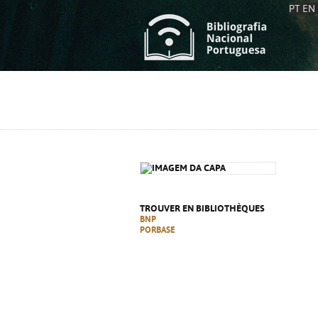
PT
EN
L
S
C
C
S
S
A
A
TROUVER EN BIBLIOTHÈQUES
BNP
PORBASE