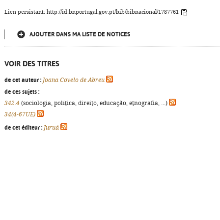
Lien persistant: http://id.bnportugal.gov.pt/bib/bibnacional/1787761
AJOUTER DANS MA LISTE DE NOTICES
VOIR DES TITRES
de cet auteur :
Joana Covelo de Abreu
de ces sujets :
342.4
(sociologia, política, direito, educação, etnografia, ...)
34(4-67UE)
de cet éditeur :
Juruá