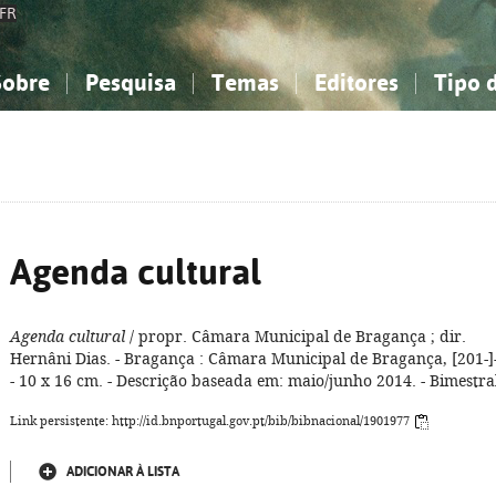
FR
Sobre
Pesquisa
Temas
Editores
Tipo 
obre a Bibliografia Nacional
imples
onhecimento, Informação...
onhecimento, Informação...
Combinada
A minha lista
Como utilizar
Filosofia, psicologia...
Filosofia, psicologia...
Perguntas frequente
iências sociais...
iências sociais...
Ciências exatas e naturais...
Ciências exatas e naturais...
rte, desporto...
rte, desporto...
Literatura, linguística...
Literatura, linguística...
Agenda cultural
Agenda cultural
/ propr. Câmara Municipal de Bragança ; dir.
Hernâni Dias. - Bragança : Câmara Municipal de Bragança, [201-]-
- 10 x 16 cm. - Descrição baseada em: maio/junho 2014. - Bimestra
Link persistente: http://id.bnportugal.gov.pt/bib/bibnacional/1901977
ADICIONAR À LISTA