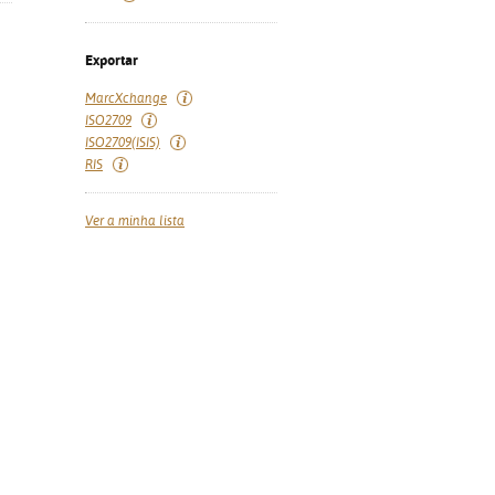
Exportar
MarcXchange
ISO2709
ISO2709(ISIS)
RIS
Ver a minha lista