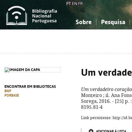
PT
EN
FR
Sobre
Pesquisa
Sobre a Bibliografia Nacional
Simples
Conhecimento, Informação...
Conhecimento, Informação...
Combinada
A
Ciências sociais...
Ciências sociais...
Arte, desporto...
Arte, desporto...
Um verdade
ENCONTRAR EM BIBLIOTECAS
Um verdadeiro coração
BNP
Monteiro ; il. Ana Fonse
PORBASE
Sorega, 2016. - [25] p. 
8195.81-4
Link persistente: http://id
ADICIONAR À LISTA