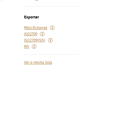
Exportar
MarcXchange
ISO2709
ISO2709(ISIS)
RIS
Ver a minha lista