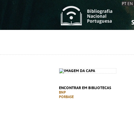
PT
EN
S
S
C
C
C
C
A
A
ENCONTRAR EM BIBLIOTECAS
BNP
PORBASE