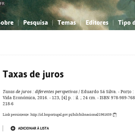
FR
Sobre
Pesquisa
Temas
Editores
Tipo 
obre a Bibliografia Nacional
imples
onhecimento, Informação...
onhecimento, Informação...
Combinada
A minha lista
Como utilizar
Filosofia, psicologia...
Filosofia, psicologia...
Perguntas frequente
iências sociais...
iências sociais...
Ciências exatas e naturais...
Ciências exatas e naturais...
rte, desporto...
rte, desporto...
Literatura, linguística...
Literatura, linguística...
Taxas de juros
Taxas de juros
: diferentes perspetivas
/ Eduardo Sá Silva. - Porto :
Vida Económica, 2016. - 123, [4] p. : il. ; 24 cm. - ISBN 978-989-768
218-6
Link persistente: http://id.bnportugal.gov.pt/bib/bibnacional/1961659
ADICIONAR À LISTA