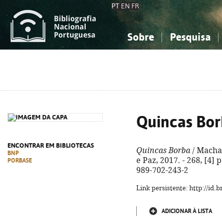
PT
EN
FR
Sobre
Pesquisa
Sobre a Bibliografia Nacional
Simples
Conhecimento, Informação...
Conhecimento, Informação...
Combinada
A
Ciências sociais...
Ciências sociais...
Arte, desporto...
Arte, desporto...
Quincas Bo
ENCONTRAR EM BIBLIOTECAS
Quincas Borba
/ Machad
BNP
e Paz, 2017. - 268, [4] p
PORBASE
989-702-243-2
Link persistente: http://id
ADICIONAR À LISTA