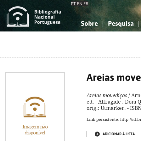
PT
EN
FR
Sobre
Pesquisa
Sobre a Bibliografia Nacional
Simples
Conhecimento, Informação...
Conhecimento, Informação...
Combinada
A
Ciências sociais...
Ciências sociais...
Arte, desporto...
Arte, desporto...
Areias move
Areias movediças
/ Arn
ed. - Alfragide : Dom Qu
orig.: Utmarker. - ISB
Link persistente: http://id
ADICIONAR À LISTA