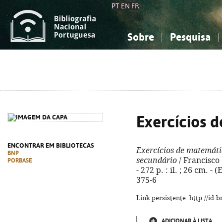
PT
EN
FR
Sobre
Pesquisa
Sobre a Bibliografia Nacional
Simples
Conhecimento, Informação...
Conhecimento, Informação...
Combinada
A
Ciências sociais...
Ciências sociais...
Arte, desporto...
Arte, desporto...
Exercícios 
ENCONTRAR EM BIBLIOTECAS
Exercícios de matemáti
BNP
secundário
/ Francisco 
PORBASE
- 272 p. : il. ; 26 cm. -
375-6
Link persistente: http://id
ADICIONAR À LISTA