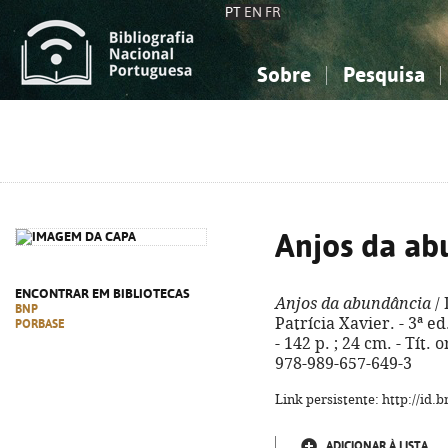
PT
EN
FR
Sobre
Pesquisa
Sobre a Bibliografia Nacional
Simples
Conhecimento, Informação...
Conhecimento, Informação...
Combinada
A
Ciências sociais...
Ciências sociais...
Arte, desporto...
Arte, desporto...
Anjos da ab
ENCONTRAR EM BIBLIOTECAS
Anjos da abundância
/ 
BNP
Patrícia Xavier. - 3ª e
PORBASE
- 142 p. ; 24 cm. - Tít.
978-989-657-649-3
Link persistente: http://id
ADICIONAR À LISTA