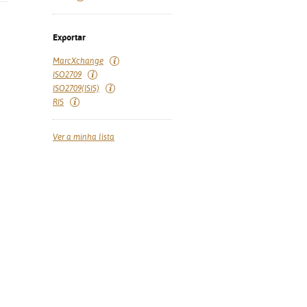
Exportar
MarcXchange
ISO2709
ISO2709(ISIS)
RIS
Ver a minha lista