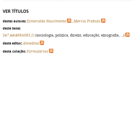
VER TÍTULOS
destes autores:
Esmeralda Nascimento
,
Márcia Trabulo
deste tema:
347.44(469)(083.2)
(sociologia, política, direito, educação, etnografia, ...)
deste editor:
Almedina
desta coleção:
Formulários