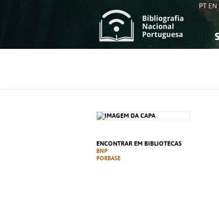
PT
EN
S
S
C
C
C
C
A
A
ENCONTRAR EM BIBLIOTECAS
BNP
PORBASE