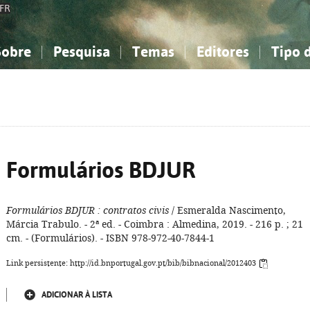
FR
Sobre
Pesquisa
Temas
Editores
Tipo 
obre a Bibliografia Nacional
imples
onhecimento, Informação...
onhecimento, Informação...
Combinada
A minha lista
Como utilizar
Filosofia, psicologia...
Filosofia, psicologia...
Perguntas frequente
iências sociais...
iências sociais...
Ciências exatas e naturais...
Ciências exatas e naturais...
rte, desporto...
rte, desporto...
Literatura, linguística...
Literatura, linguística...
Formulários BDJUR
Formulários BDJUR
: contratos civis
/ Esmeralda Nascimento,
Márcia Trabulo. - 2ª ed. - Coimbra : Almedina, 2019. - 216 p. ; 21
cm. - (Formulários). - ISBN 978-972-40-7844-1
Link persistente: http://id.bnportugal.gov.pt/bib/bibnacional/2012403
ADICIONAR À LISTA