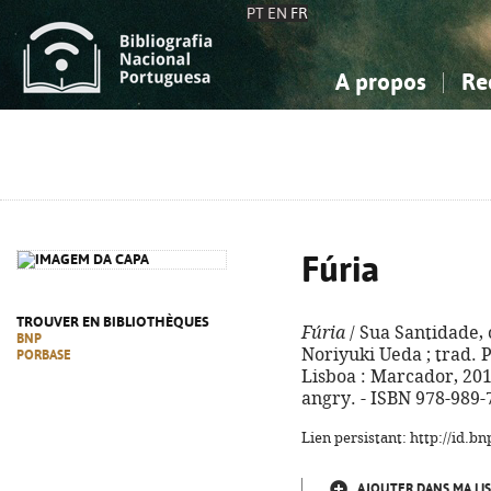
PT
EN
FR
A propos
Re
La Bibliographie Nationale
Simple
Connaissance, Information...
Connaissance, Information...
Avancée
Mes 
Sciences sociales...
Sciences sociales...
Arts, sport...
Arts, sport...
Fúria
TROUVER EN BIBLIOTHÈQUES
Fúria
/ Sua Santidade,
BNP
Noriyuki Ueda ; trad. P
PORBASE
Lisboa : Marcador, 2019.
angry. - ISBN 978-989-
Lien persistant: http://id.
AJOUTER DANS MA LIS