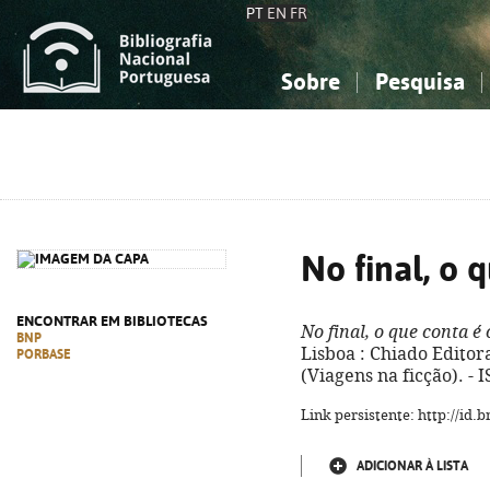
PT
EN
FR
Sobre
Pesquisa
Sobre a Bibliografia Nacional
Simples
Conhecimento, Informação...
Conhecimento, Informação...
Combinada
A
Ciências sociais...
Ciências sociais...
Arte, desporto...
Arte, desporto...
No final, o 
ENCONTRAR EM BIBLIOTECAS
No final, o que conta é
BNP
Lisboa : Chiado Editora,
PORBASE
(Viagens na ficção). -
Link persistente: http://id
ADICIONAR À LISTA