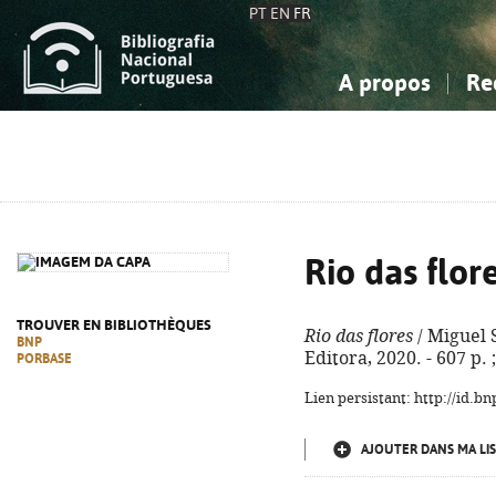
PT
EN
FR
A propos
Re
La Bibliographie Nationale
Simple
Connaissance, Information...
Connaissance, Information...
Avancée
Mes 
Sciences sociales...
Sciences sociales...
Arts, sport...
Arts, sport...
Rio das flor
TROUVER EN BIBLIOTHÈQUES
Rio das flores
/ Miguel S
BNP
Editora, 2020. - 607 p.
PORBASE
Lien persistant: http://id.
AJOUTER DANS MA LIS