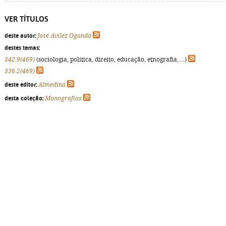
VER TÍTULOS
deste autor:
José Avilez Ogando
destes temas:
342.9(469)
(sociologia, política, direito, educação, etnografia, ...)
336.2(469)
deste editor:
Almedina
desta coleção:
Monografias