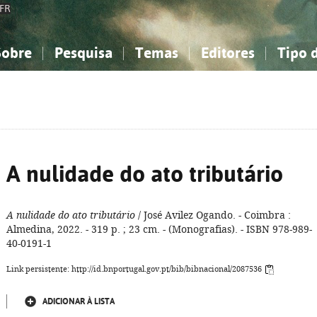
FR
Sobre
Pesquisa
Temas
Editores
Tipo 
obre a Bibliografia Nacional
imples
onhecimento, Informação...
onhecimento, Informação...
Combinada
A minha lista
Como utilizar
Filosofia, psicologia...
Filosofia, psicologia...
Perguntas frequente
iências sociais...
iências sociais...
Ciências exatas e naturais...
Ciências exatas e naturais...
rte, desporto...
rte, desporto...
Literatura, linguística...
Literatura, linguística...
A nulidade do ato tributário
A nulidade do ato tributário
/ José Avilez Ogando. - Coimbra :
Almedina, 2022. - 319 p. ; 23 cm. - (Monografias). - ISBN 978-989-
40-0191-1
Link persistente: http://id.bnportugal.gov.pt/bib/bibnacional/2087536
ADICIONAR À LISTA