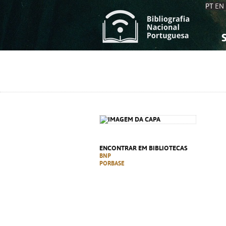
PT
EN
S
S
C
C
C
C
A
A
ENCONTRAR EM BIBLIOTECAS
BNP
PORBASE