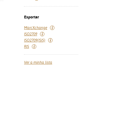
Exportar
MarcXchange
ISO2709
ISO2709(ISIS)
RIS
Ver a minha lista