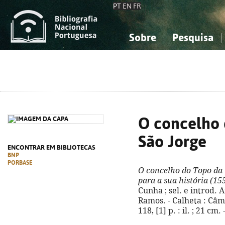
PT
EN
FR
Sobre
Pesquisa
Sobre a Bibliografia Nacional
Simples
Conhecimento, Informação...
Conhecimento, Informação...
Combinada
A
Ciências sociais...
Ciências sociais...
Arte, desporto...
Arte, desporto...
O concelho 
São Jorge
ENCONTRAR EM BIBLIOTECAS
BNP
PORBASE
O concelho do Topo da 
para a sua história (15
Cunha ; sel. e introd.
Ramos. - Calheta : Câm
118, [1] p. : il. ; 21 c