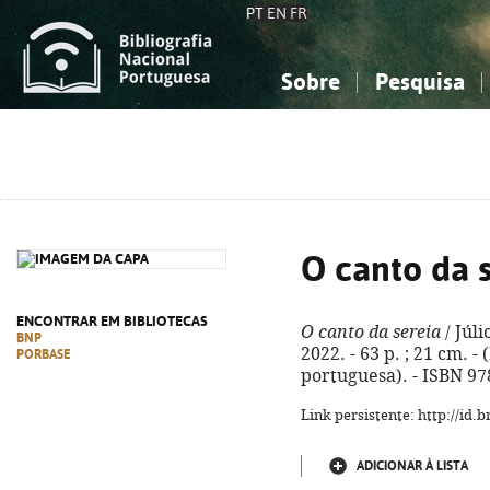
PT
EN
FR
Sobre
Pesquisa
Sobre a Bibliografia Nacional
Simples
Conhecimento, Informação...
Conhecimento, Informação...
Combinada
A
Ciências sociais...
Ciências sociais...
Arte, desporto...
Arte, desporto...
O canto da 
ENCONTRAR EM BIBLIOTECAS
O canto da sereia
/ Júli
BNP
2022. - 63 p. ; 21 cm. -
PORBASE
portuguesa). - ISBN 97
Link persistente: http://id
ADICIONAR À LISTA