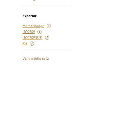
Exportar
MarcXchange
ISO2709
ISO2709(ISIS)
RIS
Ver a minha lista