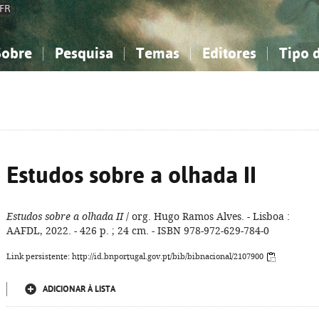
FR
Sobre
Pesquisa
Temas
Editores
Tipo 
obre a Bibliografia Nacional
imples
onhecimento, Informação...
onhecimento, Informação...
Combinada
A minha lista
Como utilizar
Filosofia, psicologia...
Filosofia, psicologia...
Perguntas frequente
iências sociais...
iências sociais...
Ciências exatas e naturais...
Ciências exatas e naturais...
rte, desporto...
rte, desporto...
Literatura, linguística...
Literatura, linguística...
Estudos sobre a olhada II
Estudos sobre a olhada II
/ org. Hugo Ramos Alves. - Lisboa :
AAFDL, 2022. - 426 p. ; 24 cm. - ISBN 978-972-629-784-0
Link persistente: http://id.bnportugal.gov.pt/bib/bibnacional/2107900
ADICIONAR À LISTA