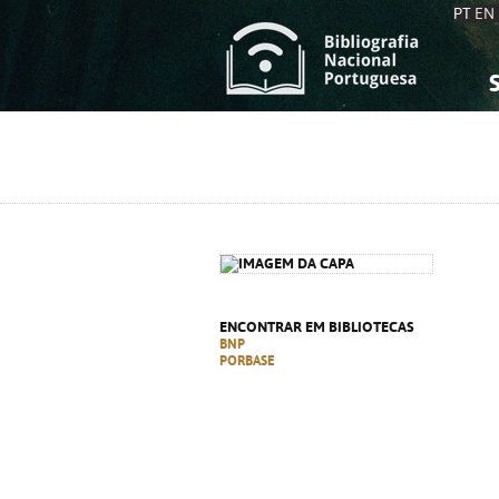
PT
EN
S
S
C
C
C
C
A
A
ENCONTRAR EM BIBLIOTECAS
BNP
PORBASE