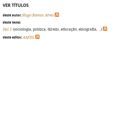
VER TÍTULOS
deste autor:
Hugo Ramos Alves
deste tema:
341.1
(sociologia, política, direito, educação, etnografia, ...)
deste editor:
AAFDL