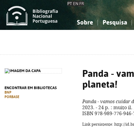
PT
EN
FR
Sobre
Pesquisa
Sobre a Bibliografia Nacional
Simples
Conhecimento, Informação...
Conhecimento, Informação...
Combinada
A
Ciências sociais...
Ciências sociais...
Arte, desporto...
Arte, desporto...
Panda - vam
planeta!
ENCONTRAR EM BIBLIOTECAS
BNP
PORBASE
Panda - vamos cuidar d
2023. - 24 p. : muito il
ISBN 978-989-776-946-
Link persistente: http://id