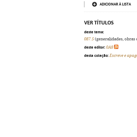
ADICIONAR À LISTA
VER TÍTULOS
deste tema:
087.5
(generalidades, obras d
deste editor:
0A8
desta coleção:
Escreve e apa