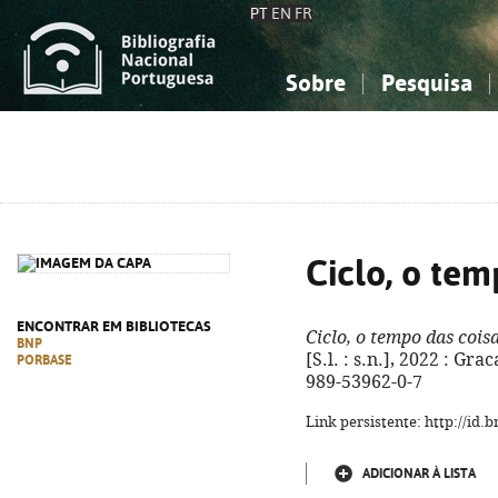
PT
EN
FR
Sobre
Pesquisa
Sobre a Bibliografia Nacional
Simples
Conhecimento, Informação...
Conhecimento, Informação...
Combinada
A
Ciências sociais...
Ciências sociais...
Arte, desporto...
Arte, desporto...
Ciclo, o tem
ENCONTRAR EM BIBLIOTECAS
Ciclo, o tempo das cois
BNP
[S.l. : s.n.], 2022 : Grac
PORBASE
989-53962-0-7
Link persistente: http://id
ADICIONAR À LISTA