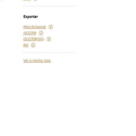
Exportar
MarcXchange
ISO2709
ISO2709(ISIS)
RIS
Ver a minha lista