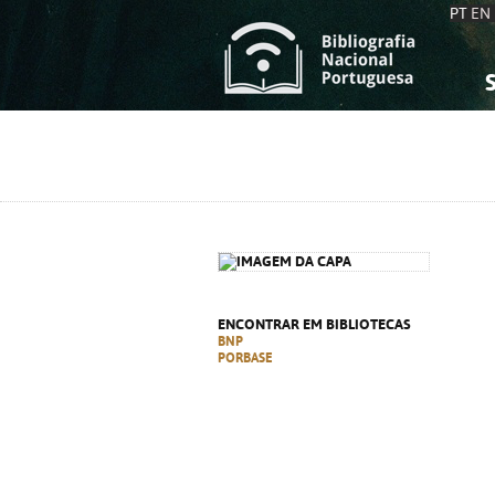
PT
EN
S
S
C
C
C
C
A
A
ENCONTRAR EM BIBLIOTECAS
BNP
PORBASE