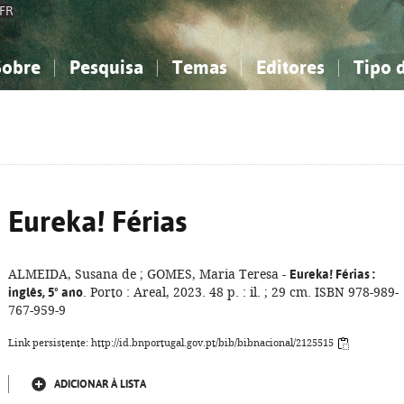
FR
Sobre
Pesquisa
Temas
Editores
Tipo 
obre a Bibliografia Nacional
imples
onhecimento, Informação...
onhecimento, Informação...
Combinada
A minha lista
Como utilizar
Filosofia, psicologia...
Filosofia, psicologia...
Perguntas frequente
iências sociais...
iências sociais...
Ciências exatas e naturais...
Ciências exatas e naturais...
rte, desporto...
rte, desporto...
Literatura, linguística...
Literatura, linguística...
Eureka! Férias
ALMEIDA, Susana de ; GOMES, Maria Teresa -
Eureka! Férias
:
inglês, 5º ano
. Porto : Areal, 2023. 48 p. : il. ; 29 cm. ISBN 978-989-
767-959-9
Link persistente: http://id.bnportugal.gov.pt/bib/bibnacional/2125515
ADICIONAR À LISTA