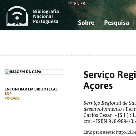
PT
EN
FR
Sobre
Pesquisa
Sobre a Bibliografia Nacional
Simples
Conhecimento, Informação...
Conhecimento, Informação...
Combinada
A
Ciências sociais...
Ciências sociais...
Arte, desporto...
Arte, desporto...
Serviço Reg
Açores
ENCONTRAR EM BIBLIOTECAS
BNP
PORBASE
Serviço Regional de Sa
desenvolvimento
/ Fer
Carlos César. - [S.l.] : 
cm. - ISBN 978-989-735
Link persistente: http://id