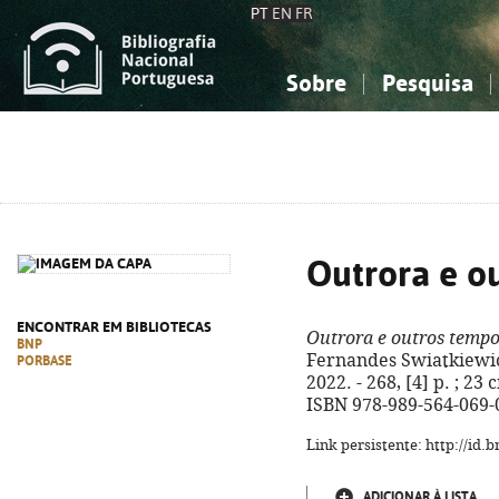
PT
EN
FR
Sobre
Pesquisa
Sobre a Bibliografia Nacional
Simples
Conhecimento, Informação...
Conhecimento, Informação...
Combinada
A
Ciências sociais...
Ciências sociais...
Arte, desporto...
Arte, desporto...
Outrora e o
ENCONTRAR EM BIBLIOTECAS
Outrora e outros temp
BNP
Fernandes Swiatkiewicz.
PORBASE
2022. - 268, [4] p. ; 23 
ISBN 978-989-564-069-
Link persistente: http://id
ADICIONAR À LISTA