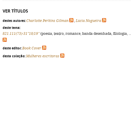
VER TÍTULOS
destes autores:
Charlotte Perkins Gilman
,
Lúcia Nogueira
deste tema:
821.111(73)-31"18/19"
(poesia, teatro, romance, banda desenhada, filologia, ...
deste editor:
Book Cover
desta coleção:
Mulheres escritoras