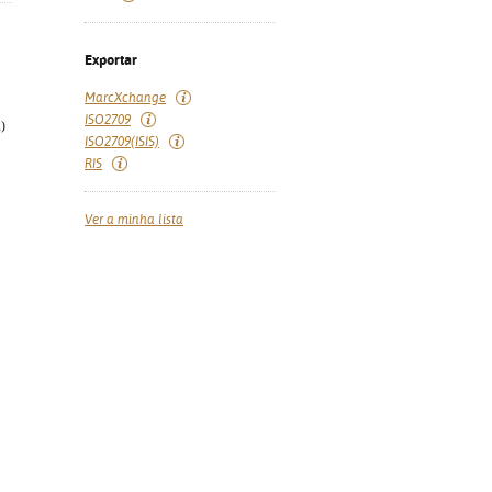
Exportar
MarcXchange
ISO2709
)
ISO2709(ISIS)
RIS
Ver a minha lista