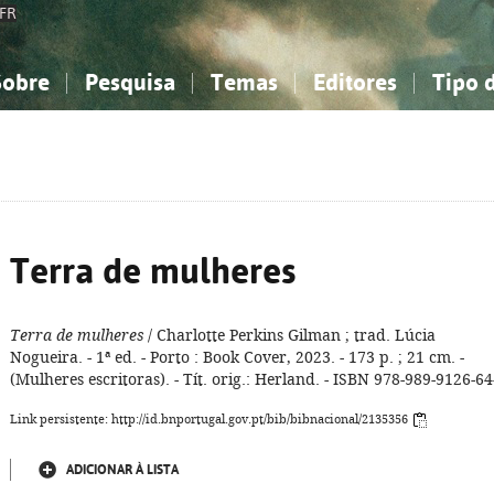
FR
Sobre
Pesquisa
Temas
Editores
Tipo 
obre a Bibliografia Nacional
imples
onhecimento, Informação...
onhecimento, Informação...
Combinada
A minha lista
Como utilizar
Filosofia, psicologia...
Filosofia, psicologia...
Perguntas frequente
iências sociais...
iências sociais...
Ciências exatas e naturais...
Ciências exatas e naturais...
rte, desporto...
rte, desporto...
Literatura, linguística...
Literatura, linguística...
Terra de mulheres
Terra de mulheres
/ Charlotte Perkins Gilman ; trad. Lúcia
Nogueira. - 1ª ed. - Porto : Book Cover, 2023. - 173 p. ; 21 cm. -
(Mulheres escritoras). - Tít. orig.: Herland. - ISBN 978-989-9126-64
Link persistente: http://id.bnportugal.gov.pt/bib/bibnacional/2135356
ADICIONAR À LISTA