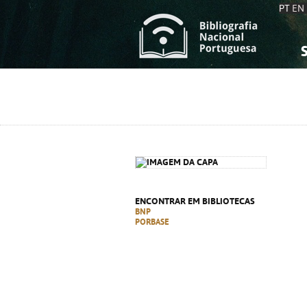
PT
EN
S
S
C
C
C
C
A
A
ENCONTRAR EM BIBLIOTECAS
BNP
PORBASE