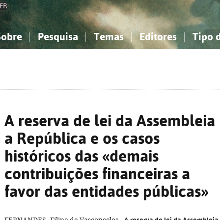
FR
Sobre
Pesquisa
Temas
Editores
Tipo 
obre a Bibliografia Nacional
imples
onhecimento, Informação...
onhecimento, Informação...
Combinada
A minha lista
Como utilizar
Filosofia, psicologia...
Filosofia, psicologia...
Perguntas frequente
iências sociais...
iências sociais...
Ciências exatas e naturais...
Ciências exatas e naturais...
rte, desporto...
rte, desporto...
Literatura, linguística...
Literatura, linguística...
A reserva de lei da Assembleia
a República e os casos
históricos das «demais
contribuições financeiras a
favor das entidades públicas»