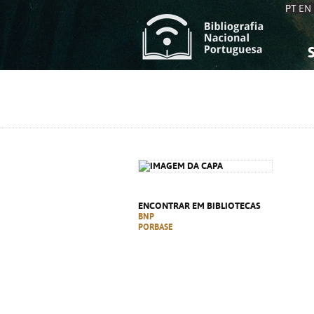
PT
EN
S
S
C
C
C
C
A
A
ENCONTRAR EM BIBLIOTECAS
BNP
PORBASE