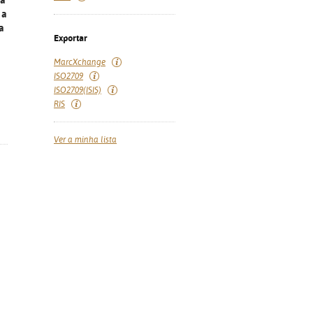
 a
 a
a
Exportar
MarcXchange
ISO2709
ISO2709(ISIS)
RIS
Ver a minha lista