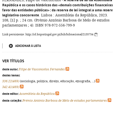
FERNANDES, Filipe de Vasconcelos -
A reserva de lei da Assembleia
República e os casos históricos das «demais contribuições financeiras
favor das entidades públicas»
: da reserva de lei integral a uma reserv
legislativa concorrente
. Lisboa : Assembleia da República, 2023.
108, [1] p. ; 24 cm. (Prémio António Barbosa de Melo de estudos
parlamentares ; 4). ISBN 978-972-556-799-9
Link persistente: http://id.bnportugal.gov.pt/bib/bibnacional/2135754
ADICIONAR À LISTA
VER TÍTULOS
deste autor:
Filipe de Vasconcelos Fernandes
destes temas:
336.22(469)
(sociologia, política, direito, educação, etnografia, ...)
342.41(469)
deste editor:
Assembleia da República
desta coleção:
Prémio António Barbosa de Melo de estudos parlamentares