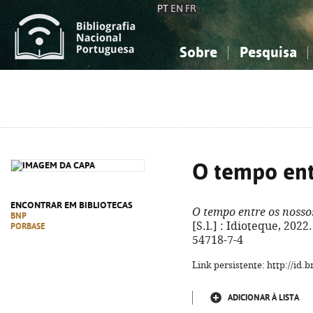
PT
EN
FR
Sobre
Pesquisa
Sobre a Bibliografia Nacional
Simples
Conhecimento, Informação...
Conhecimento, Informação...
Combinada
A
Ciências sociais...
Ciências sociais...
Arte, desporto...
Arte, desporto...
O tempo ent
ENCONTRAR EM BIBLIOTECAS
O tempo entre os nosso
BNP
[S.l.] : Idioteque, 2022
PORBASE
54718-7-4
Link persistente: http://id
ADICIONAR À LISTA