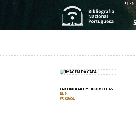
PT
EN
S
S
C
C
C
C
A
A
ENCONTRAR EM BIBLIOTECAS
BNP
PORBASE