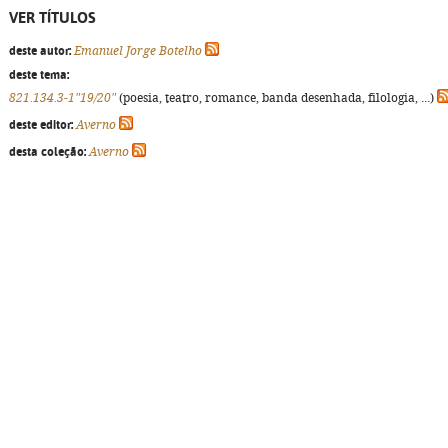
VER TÍTULOS
deste autor:
Emanuel Jorge Botelho
deste tema:
821.134.3-1"19/20"
(poesia, teatro, romance, banda desenhada, filologia, ...)
deste editor:
Averno
desta coleção:
Averno