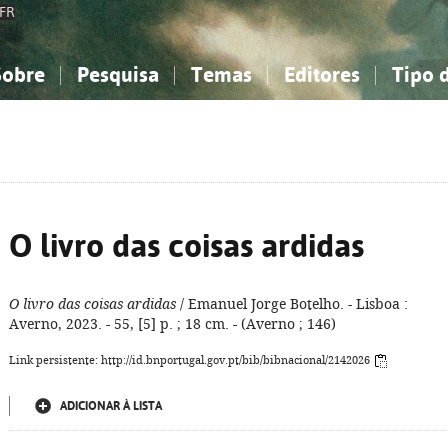
FR
Sobre
Pesquisa
Temas
Editores
Tipo 
obre a Bibliografia Nacional
imples
onhecimento, Informação...
onhecimento, Informação...
Combinada
A minha lista
Como utilizar
Filosofia, psicologia...
Filosofia, psicologia...
Perguntas frequente
iências sociais...
iências sociais...
Ciências exatas e naturais...
Ciências exatas e naturais...
rte, desporto...
rte, desporto...
Literatura, linguística...
Literatura, linguística...
O livro das coisas ardidas
O livro das coisas ardidas
/ Emanuel Jorge Botelho. - Lisboa :
Averno, 2023. - 55, [5] p. ; 18 cm. - (Averno ; 146)
Link persistente: http://id.bnportugal.gov.pt/bib/bibnacional/2142026
ADICIONAR À LISTA