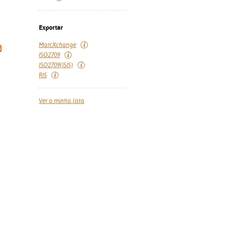
Exportar
MarcXchange
ISO2709
ISO2709(ISIS)
RIS
Ver a minha lista