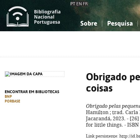
PT
EN
FR
Sobre
Pesquisa
Sobre a Bibliografia Nacional
Simples
Conhecimento, Informação...
Conhecimento, Informação...
Combinada
A
Ciências sociais...
Ciências sociais...
Arte, desporto...
Arte, desporto...
Obrigado pe
coisas
ENCONTRAR EM BIBLIOTECAS
BNP
PORBASE
Obrigado pelas pequena
Hamilton ; trad. Carla 
Jacarandá, 2023. - [26] p
for little things. - IS
Link persistente: http://id