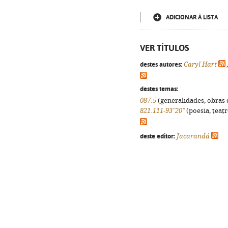
ADICIONAR À LISTA
VER TÍTULOS
destes autores:
Caryl Hart
destes temas:
087.5
(generalidades, obras d
821.111-93"20"
(poesia, teatr
deste editor:
Jacarandá