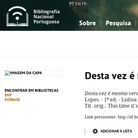
PT
EN
FR
Sobre
Pesquisa
Sobre a Bibliografia Nacional
Simples
Conhecimento, Informação...
Conhecimento, Informação...
Combinada
A
Ciências sociais...
Ciências sociais...
Arte, desporto...
Arte, desporto...
Desta vez 
ENCONTRAR EM BIBLIOTECAS
Desta vez é mesmo ver
BNP
Lopes. - 1ª ed. - Lisboa 
PORBASE
Tít. orig.: This time it
Link persistente: http://id
ADICIONAR À LISTA