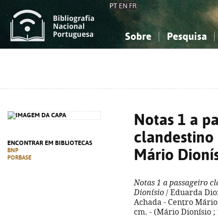
PT
EN
FR
Sobre
Pesquisa
Sobre a Bibliografia Nacional
Simples
Conhecimento, Informação...
Conhecimento, Informação...
Combinada
A
Ciências sociais...
Ciências sociais...
Arte, desporto...
Arte, desporto...
Notas 1 a p
clandestino
ENCONTRAR EM BIBLIOTECAS
Mário Dioní
BNP
PORBASE
Notas 1 a passageiro c
Dionísio
/ Eduarda Dioní
Achada - Centro Mário Di
cm. - (Mário Dionísio ;