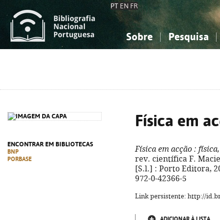
PT
EN
FR
Sobre
Pesquisa
Sobre a Bibliografia Nacional
Simples
Conhecimento, Informação...
Conhecimento, Informação...
Combinada
A
Ciências sociais...
Ciências sociais...
Arte, desporto...
Arte, desporto...
Física em a
ENCONTRAR EM BIBLIOTECAS
Física em acção
: física
BNP
rev. científica F. Macie
PORBASE
[S.l.] : Porto Editora, 2
972-0-42366-5
Link persistente: http://id
ADICIONAR À LISTA