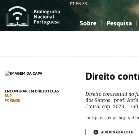
PT
EN
FR
Sobre
Pesquisa
Sobre a Bibliografia Nacional
Simples
Conhecimento, Informação...
Conhecimento, Informação...
Combinada
A
Ciências sociais...
Ciências sociais...
Arte, desporto...
Arte, desporto...
Direito cont
ENCONTRAR EM BIBLIOTECAS
Direito contratual do j
BNP
dos Santos ; pref. Antho
PORBASE
Causa, cop. 2023. - 759
Link persistente: http://id
ADICIONAR À LISTA