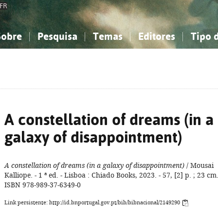
FR
Sobre
Pesquisa
Temas
Editores
Tipo 
obre a Bibliografia Nacional
imples
onhecimento, Informação...
onhecimento, Informação...
Combinada
A minha lista
Como utilizar
Filosofia, psicologia...
Filosofia, psicologia...
Perguntas frequente
iências sociais...
iências sociais...
Ciências exatas e naturais...
Ciências exatas e naturais...
rte, desporto...
rte, desporto...
Literatura, linguística...
Literatura, linguística...
A constellation of dreams (in a
galaxy of disappointment)
A constellation of dreams (in a galaxy of disappointment)
/ Mousai
Kalliope. - 1 ª ed. - Lisboa : Chiado Books, 2023. - 57, [2] p. ; 23 cm.
ISBN 978-989-37-6349-0
Link persistente: http://id.bnportugal.gov.pt/bib/bibnacional/2149290