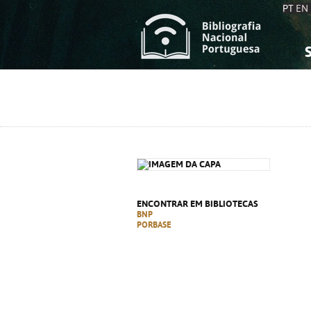
PT
EN
S
S
C
C
C
C
A
A
ENCONTRAR EM BIBLIOTECAS
BNP
PORBASE