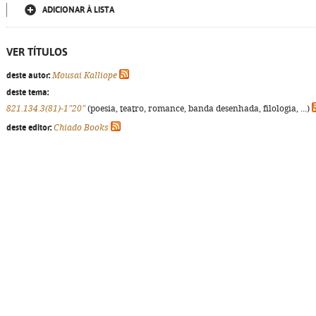
ADICIONAR À LISTA
VER TÍTULOS
deste autor:
Mousai Kalliope
deste tema:
821.134.3(81)-1"20"
(poesia, teatro, romance, banda desenhada, filologia, ...)
deste editor:
Chiado Books