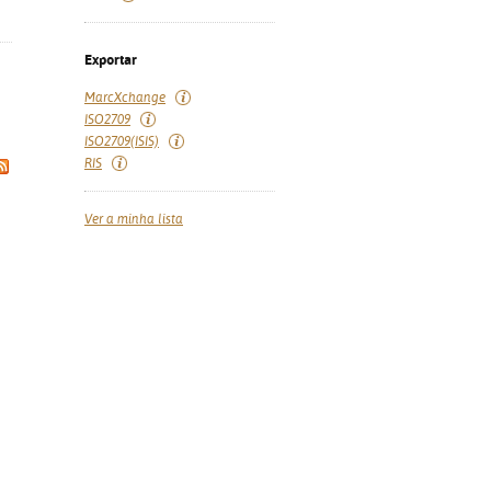
Exportar
MarcXchange
ISO2709
ISO2709(ISIS)
RIS
Ver a minha lista