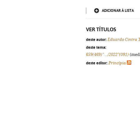
ADICIONAR À LISTA
VER TÍTULOS
deste autor:
Eduardo Cintra 
deste tema:
659(469)".../2022"(091)
(medi
deste editor:
Princípia