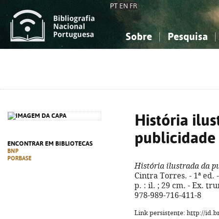
PT
EN
FR
Sobre
Pesquisa
Sobre a Bibliografia Nacional
Simples
Conhecimento, Informação...
Conhecimento, Informação...
Combinada
A
Ciências sociais...
Ciências sociais...
Arte, desporto...
Arte, desporto...
História ilu
publicidade
ENCONTRAR EM BIBLIOTECAS
BNP
PORBASE
História ilustrada da 
Cintra Torres. - 1ª ed. -
p. : il. ; 29 cm. - Ex. 
978-989-716-411-8
Link persistente: http://id