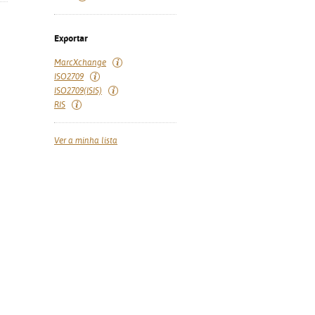
Exportar
MarcXchange
ISO2709
ISO2709(ISIS)
RIS
Ver a minha lista