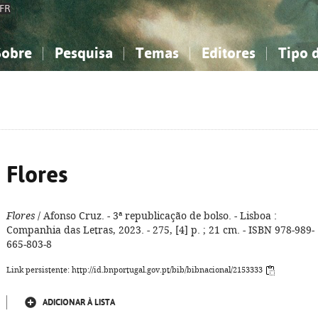
FR
Sobre
Pesquisa
Temas
Editores
Tipo 
obre a Bibliografia Nacional
imples
onhecimento, Informação...
onhecimento, Informação...
Combinada
A minha lista
Como utilizar
Filosofia, psicologia...
Filosofia, psicologia...
Perguntas frequente
iências sociais...
iências sociais...
Ciências exatas e naturais...
Ciências exatas e naturais...
rte, desporto...
rte, desporto...
Literatura, linguística...
Literatura, linguística...
Flores
Flores
/ Afonso Cruz. - 3ª republicação de bolso. - Lisboa :
Companhia das Letras, 2023. - 275, [4] p. ; 21 cm. - ISBN 978-989-
665-803-8
Link persistente: http://id.bnportugal.gov.pt/bib/bibnacional/2153333
ADICIONAR À LISTA