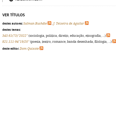
VER TÍTULOS
destes autores:
Salman Rushdie
,
J. Teixeira de Aguilar
destes temas:
343.61(73)"2022"
(sociologia, política, direito, educação, etnografia, ...)
821.111-94"19/20"
(poesia, teatro, romance, banda desenhada, filologia, ...)
deste editor:
Dom Quixote