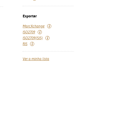
Exportar
MarcXchange
ISO2709
ISO2709(ISIS)
RIS
Ver a minha lista