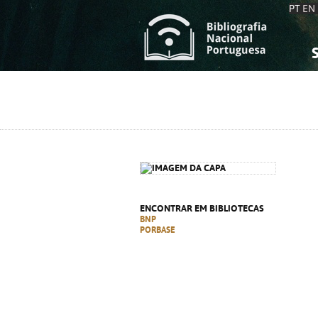
PT
EN
S
S
C
C
C
C
A
A
ENCONTRAR EM BIBLIOTECAS
BNP
PORBASE