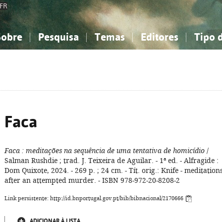
FR
Sobre
Pesquisa
Temas
Editores
Tipo 
obre a Bibliografia Nacional
imples
onhecimento, Informação...
onhecimento, Informação...
Combinada
A minha lista
Como utilizar
Filosofia, psicologia...
Filosofia, psicologia...
Perguntas frequente
iências sociais...
iências sociais...
Ciências exatas e naturais...
Ciências exatas e naturais...
rte, desporto...
rte, desporto...
Literatura, linguística...
Literatura, linguística...
Faca
Faca
: meditações na sequência de uma tentativa de homicídio
/
Salman Rushdie ; trad. J. Teixeira de Aguilar. - 1ª ed. - Alfragide :
Dom Quixote, 2024. - 269 p. ; 24 cm. - Tít. orig.: Knife - meditation
after an attempted murder. - ISBN 978-972-20-8208-2
Link persistente: http://id.bnportugal.gov.pt/bib/bibnacional/2170666
ADICIONAR À LISTA