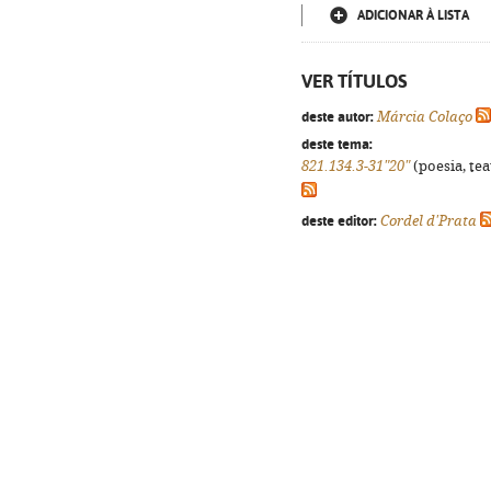
ADICIONAR À LISTA
VER TÍTULOS
deste autor:
Márcia Colaço
deste tema:
821.134.3-31"20"
(poesia, tea
deste editor:
Cordel d'Prata