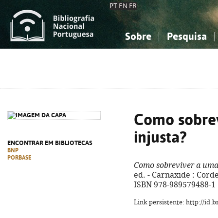
PT
EN
FR
Sobre
Pesquisa
Sobre a Bibliografia Nacional
Simples
Conhecimento, Informação...
Conhecimento, Informação...
Combinada
A
Ciências sociais...
Ciências sociais...
Arte, desporto...
Arte, desporto...
Como sobrev
injusta?
ENCONTRAR EM BIBLIOTECAS
BNP
PORBASE
Como sobreviver a uma 
ed. - Carnaxide : Cordel
ISBN 978-989579488-1
Link persistente: http://id