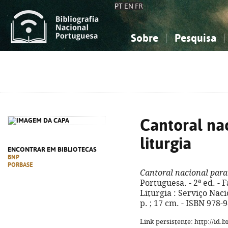
PT
EN
FR
Sobre
Pesquisa
Sobre a Bibliografia Nacional
Simples
Conhecimento, Informação...
Conhecimento, Informação...
Combinada
A
Ciências sociais...
Ciências sociais...
Arte, desporto...
Arte, desporto...
Cantoral na
liturgia
ENCONTRAR EM BIBLIOTECAS
BNP
PORBASE
Cantoral nacional para 
Portuguesa. - 2ª ed. - 
Liturgia : Serviço Naci
p. ; 17 cm. - ISBN 978-
Link persistente: http://id