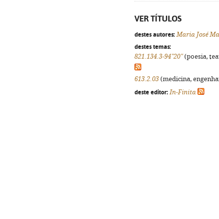
VER TÍTULOS
destes autores:
Maria José M
destes temas:
821.134.3-94"20"
(poesia, tea
613.2.03
(medicina, engenhari
deste editor:
In-Finita