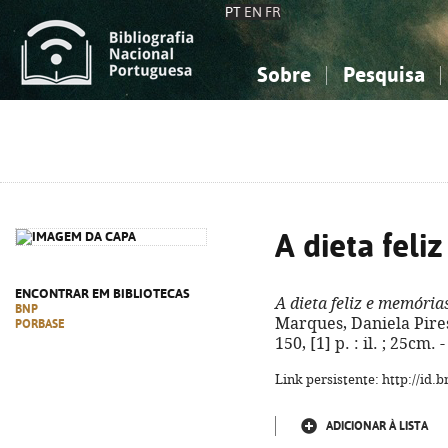
PT
EN
FR
Sobre
Pesquisa
Sobre a Bibliografia Nacional
Simples
Conhecimento, Informação...
Conhecimento, Informação...
Combinada
A
Ciências sociais...
Ciências sociais...
Arte, desporto...
Arte, desporto...
A dieta feli
ENCONTRAR EM BIBLIOTECAS
A dieta feliz e memória
BNP
Marques, Daniela Pires. -
PORBASE
150, [1] p. : il. ; 25cm
Link persistente: http://id
ADICIONAR À LISTA