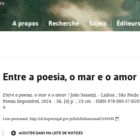
FR
A propos
Recherche
Sujets
Éditeur
a Bibliographie Nationale
imple
onnaissance, Information...
onnaissance, Information...
Avancée
Mes notices
Comment utiliser
Philosophie, psychologie...
Philosophie, psychologie...
Aide - FAQ
ciences sociales...
ciences sociales...
Mathématiques, sciences
Mathématiques, sciences
rts, sport...
rts, sport...
naturelles...
Littérature, linguistique...
naturelles...
Littérature, linguistique...
Entre a poesia, o mar e o amor
Entre a poesia, o mar e o amor
/ João Sassetti. - Lisboa ; São Paulo 
Poesia Impossível, 2024. - 38, [4] p. ; 23 cm. - ISBN 978-989-37-859
9
Lien persistant: http://id.bnportugal.gov.pt/bib/bibnacional/2193530
AJOUTER DANS MA LISTE DE NOTICES