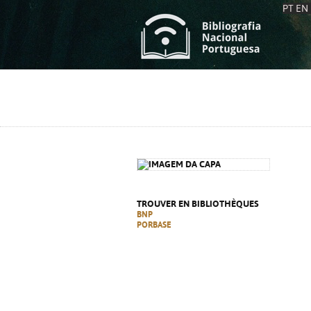
PT
EN
L
S
C
C
S
S
A
A
TROUVER EN BIBLIOTHÈQUES
BNP
PORBASE