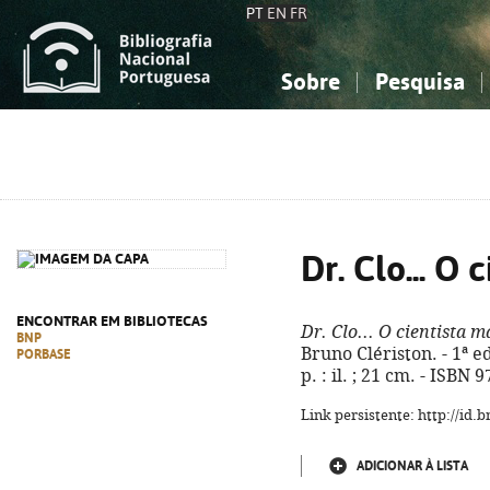
PT
EN
FR
Sobre
Pesquisa
Sobre a Bibliografia Nacional
Simples
Conhecimento, Informação...
Conhecimento, Informação...
Combinada
A
Ciências sociais...
Ciências sociais...
Arte, desporto...
Arte, desporto...
Dr. Clo... O
ENCONTRAR EM BIBLIOTECAS
Dr. Clo... O cientista 
BNP
Bruno Clériston. - 1ª ed
PORBASE
p. : il. ; 21 cm. - ISBN
Link persistente: http://id
ADICIONAR À LISTA