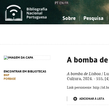
PT
EN
FR
Sobre
Pesquisa
Sobre a Bibliografia Nacional
Simples
Conhecimento, Informação...
Conhecimento, Informação...
Combinada
A
Ciências sociais...
Ciências sociais...
Arte, desporto...
Arte, desporto...
A bomba de 
ENCONTRAR EM BIBLIOTECAS
A bomba de Lisboa
/ Luí
BNP
Cultura, 2024. - 555, [
PORBASE
Link persistente: http://id
ADICIONAR À LISTA