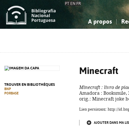
PT
EN
FR
A propos
Re
La Bibliographie Nationale
Simple
Connaissance, Information...
Connaissance, Information...
Avancée
Mes 
Sciences sociales...
Sciences sociales...
Arts, sport...
Arts, sport...
Minecraft
TROUVER EN BIBLIOTHÈQUES
Minecraft
: livro de pia
BNP
Amadora : Booksmile, 2024
PORBASE
orig.: Minecraft joke 
Lien persistant: http://id.
AJOUTER DANS MA LIS