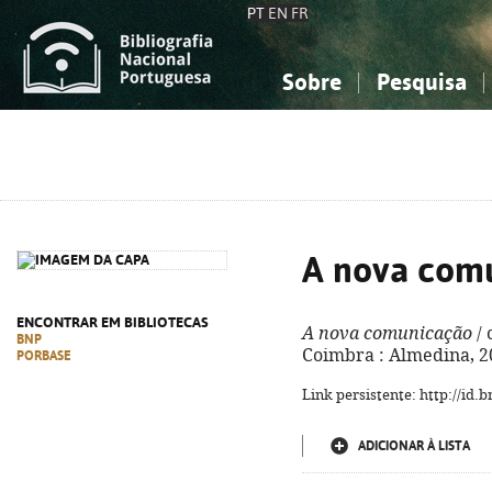
PT
EN
FR
Sobre
Pesquisa
Sobre a Bibliografia Nacional
Simples
Conhecimento, Informação...
Conhecimento, Informação...
Combinada
A
Ciências sociais...
Ciências sociais...
Arte, desporto...
Arte, desporto...
A nova com
ENCONTRAR EM BIBLIOTECAS
A nova comunicação
/ 
BNP
Coimbra : Almedina, 2024
PORBASE
Link persistente: http://id
ADICIONAR À LISTA