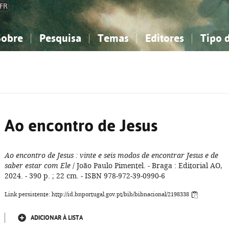
FR
Sobre
Pesquisa
Temas
Editores
Tipo 
obre a Bibliografia Nacional
imples
onhecimento, Informação...
onhecimento, Informação...
Combinada
A minha lista
Como utilizar
Filosofia, psicologia...
Filosofia, psicologia...
Perguntas frequente
iências sociais...
iências sociais...
Ciências exatas e naturais...
Ciências exatas e naturais...
rte, desporto...
rte, desporto...
Literatura, linguística...
Literatura, linguística...
Ao encontro de Jesus
Ao encontro de Jesus
: vinte e seis modos de encontrar Jesus e de
saber estar com Ele
/ João Paulo Pimentel. - Braga : Editorial AO,
2024. - 390 p. ; 22 cm. - ISBN 978-972-39-0990-6
Link persistente: http://id.bnportugal.gov.pt/bib/bibnacional/2198338
ADICIONAR À LISTA