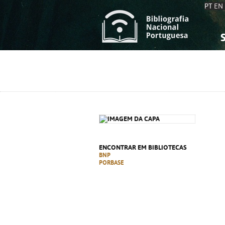
PT
EN
S
S
C
C
C
C
A
A
ENCONTRAR EM BIBLIOTECAS
BNP
PORBASE