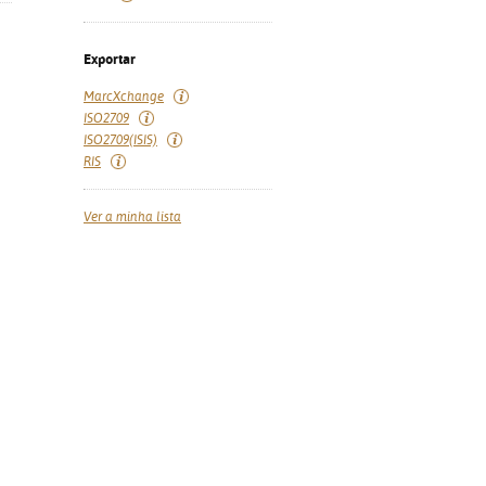
Exportar
MarcXchange
ISO2709
ISO2709(ISIS)
RIS
Ver a minha lista