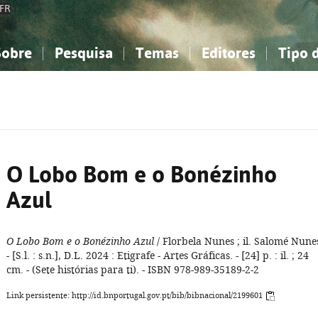
FR
Sobre
Pesquisa
Temas
Editores
Tipo 
obre a Bibliografia Nacional
imples
onhecimento, Informação...
onhecimento, Informação...
Combinada
A minha lista
Como utilizar
Filosofia, psicologia...
Filosofia, psicologia...
Perguntas frequente
iências sociais...
iências sociais...
Ciências exatas e naturais...
Ciências exatas e naturais...
rte, desporto...
rte, desporto...
Literatura, linguística...
Literatura, linguística...
O Lobo Bom e o Bonézinho
Azul
O Lobo Bom e o Bonézinho Azul
/ Florbela Nunes ; il. Salomé Nune
- [S.l. : s.n.], D.L. 2024 : Etigrafe - Artes Gráficas. - [24] p. : il. ; 24
cm. - (Sete histórias para ti). - ISBN 978-989-35189-2-2
Link persistente: http://id.bnportugal.gov.pt/bib/bibnacional/2199601