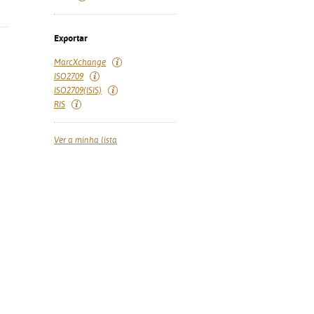
Exportar
MarcXchange
ISO2709
ISO2709(ISIS)
RIS
Ver a minha lista