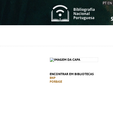
PT
EN
S
S
C
C
C
C
A
A
ENCONTRAR EM BIBLIOTECAS
BNP
PORBASE