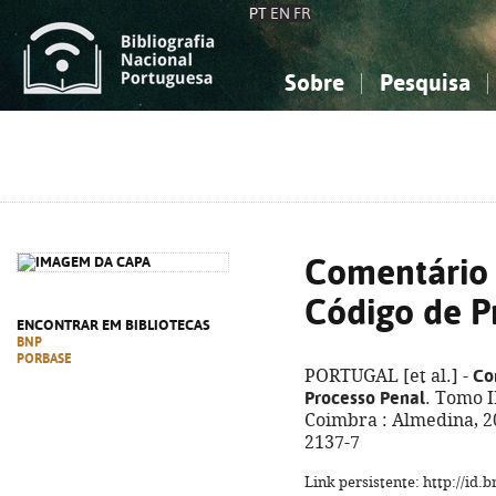
PT
EN
FR
Sobre
Pesquisa
Sobre a Bibliografia Nacional
Simples
Conhecimento, Informação...
Conhecimento, Informação...
Combinada
A
Ciências sociais...
Ciências sociais...
Arte, desporto...
Arte, desporto...
Comentário 
Código de P
ENCONTRAR EM BIBLIOTECAS
BNP
PORBASE
Co
PORTUGAL [et al.] -
Processo Penal
. Tomo II
Coimbra : Almedina, 20
2137-7
Link persistente: http://id