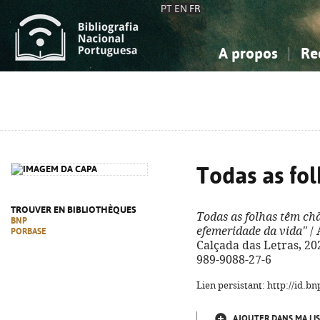
PT
EN
FR
A propos
Re
La Bibliographie Nationale
Simple
Connaissance, Information...
Connaissance, Information...
Avancée
Mes 
Sciences sociales...
Sciences sociales...
Arts, sport...
Arts, sport...
Todas as fo
TROUVER EN BIBLIOTHÈQUES
Todas as folhas têm ch
BNP
efemeridade da vida"
/ 
PORBASE
Calçada das Letras, 2024
989-9088-27-6
Lien persistant: http://id.
AJOUTER DANS MA LIS