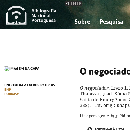
PT
EN
FR
Sobre
Pesquisa
Sobre a Bibliografia Nacional
Simples
Conhecimento, Informação...
Conhecimento, Informação...
Combinada
A
Ciências sociais...
Ciências sociais...
Arte, desporto...
Arte, desporto...
O negociad
ENCONTRAR EM BIBLIOTECAS
O negociador
. Livro 1,
BNP
Thalassa ; trad. Sónia Si
PORBASE
Saída de Emergência, 202
388). - Tít. orig.: Rha
Link persistente: http://id
ADICIONAR À LISTA