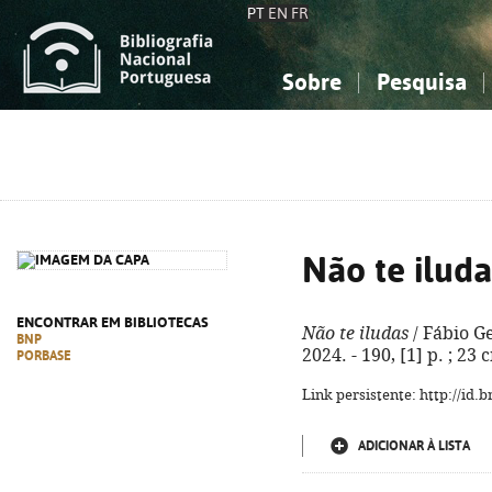
PT
EN
FR
Sobre
Pesquisa
Sobre a Bibliografia Nacional
Simples
Conhecimento, Informação...
Conhecimento, Informação...
Combinada
A
Ciências sociais...
Ciências sociais...
Arte, desporto...
Arte, desporto...
Não te iluda
ENCONTRAR EM BIBLIOTECAS
Não te iludas
/ Fábio Ge
BNP
2024. - 190, [1] p. ; 23
PORBASE
Link persistente: http://id
ADICIONAR À LISTA